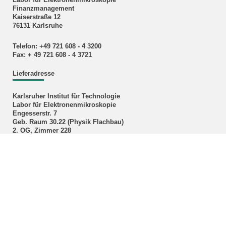
Labor für Elektronenmikroskopie
Finanzmanagement
Kaiserstraße 12
76131 Karlsruhe
Telefon: +49 721 608 - 4 3200
Fax: + 49 721 608 - 4 3721
Lieferadresse
Karlsruher Institut für Technologie
Labor für Elektronenmikroskopie
Engesserstr. 7
Geb. Raum 30.22 (Physik Flachbau)
2. OG, Zimmer 228
76131 Karlsruhe
KIT-Seminar Elektronenmikroskopie
finden Sie das Programm des KIT-Seminars
Elektronenmikroskopie zum Download als pdf.